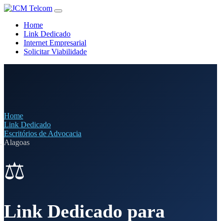
Home
Link Dedicado
Internet Empresarial
Solicitar Viabilidade
Home
Link Dedicado
Escritórios de Advocacia
Alagoas
⚖️
Link Dedicado para