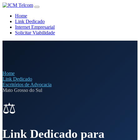
Home
Link Dedicado
Internet Empresarial
Solicitar Viabilidade
Home
Link Dedicado
Escritórios de Advocacia
Mato Grosso do Sul
⚖️
Link Dedicado para