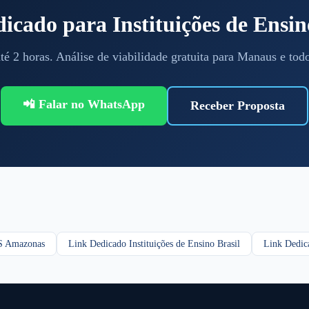
edicado para Instituições de Ens
té 2 horas. Análise de viabilidade gratuita para Manaus e to
📲 Falar no WhatsApp
Receber Proposta
 Amazonas
Link Dedicado Instituições de Ensino Brasil
Link Dedic