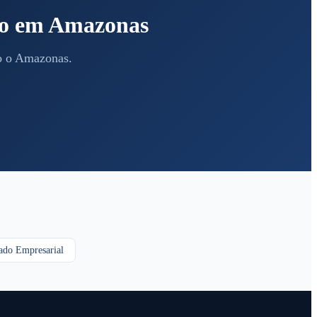
ino em Amazonas
do o Amazonas.
ado Empresarial