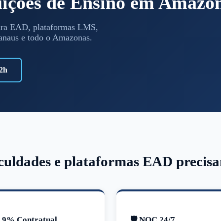
uições de Ensino em Amazo
ra EAD, plataformas LMS,
anaus e todo o Amazonas.
2h
faculdades e plataformas EAD preci
9,9% Contratual
🛡️ NOC 24/7