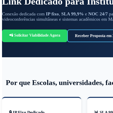
Link Dedicado para Instit
Conexão dedicada com
IP fixo
,
SLA 99,9%
e
NOC 24/7
pa
videoconferências simultâneas e sistemas acadêmicos em M
📲 Solicitar Viabilidade Agora
Receber Proposta em 
Por que Escolas, universidades, 
🔒 IP Fixo Dedicado
📊 SLA 9