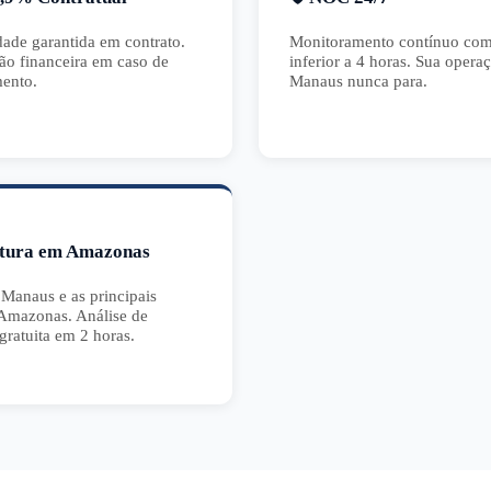
dade garantida em contrato.
Monitoramento contínuo c
o financeira em caso de
inferior a 4 horas. Sua opera
ento.
Manaus nunca para.
rtura em Amazonas
Manaus e as principais
 Amazonas. Análise de
gratuita em 2 horas.