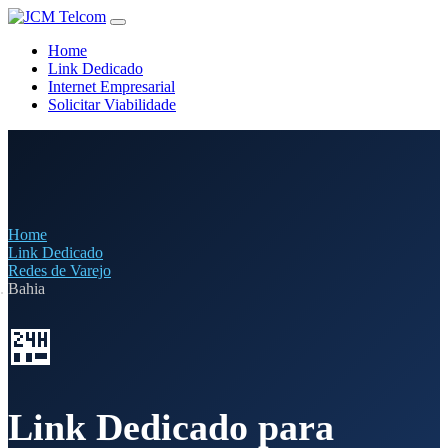
Home
Link Dedicado
Internet Empresarial
Solicitar Viabilidade
Home
Link Dedicado
Redes de Varejo
Bahia
🏪
Link Dedicado para