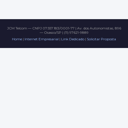
JCM Telcom — CNPJ 07.557.183/0001-77 | Av. dos Autonomistas, 896
— Osasco/SP | (11) 97621-9889
Home
|
Internet Empresarial
|
Link Dedicado
|
Solicitar Proposta