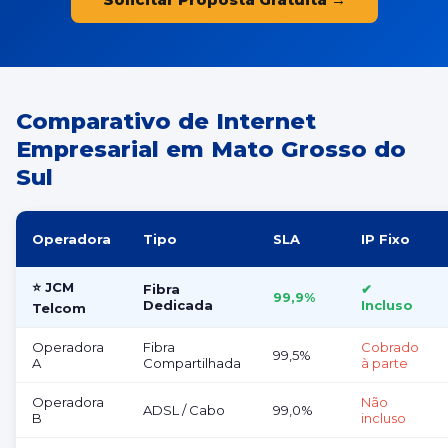
Comparativo de Internet
Empresarial em Mato Grosso do
Sul
Operadora
Tipo
SLA
IP Fixo
⭐ JCM
Fibra
✔
99,9%
Dedicada
Incluso
Telcom
Operadora
Fibra
Cobrado
99,5%
A
Compartilhada
à parte
Operadora
Não
ADSL / Cabo
99,0%
B
incluso