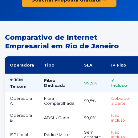
Comparativo de Internet
Empresarial em Rio de Janeiro
Operadora
Tipo
SLA
IP Fixo
⭐ JCM
Fibra
✔
99,9%
Dedicada
Incluso
Telcom
Operadora
Fibra
Cobrado
99,5%
A
Compartilhada
à parte
Operadora
Não
ADSL / Cabo
99,0%
B
incluso
Sem
Não
ISP Local
Rádio / Misto
contrato
incluso