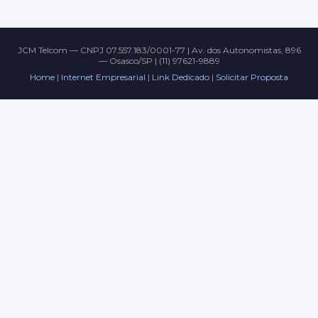
JCM Telcom — CNPJ 07.557.183/0001-77 | Av. dos Autonomistas, 896
— Osasco/SP | (11) 97621-9889
Home
|
Internet Empresarial
|
Link Dedicado
|
Solicitar Proposta