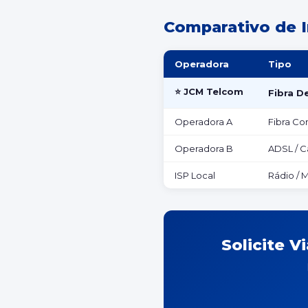
Comparativo de I
Operadora
Tipo
⭐ JCM Telcom
Fibra D
Operadora A
Fibra Co
Operadora B
ADSL / 
ISP Local
Rádio / M
Solicite V