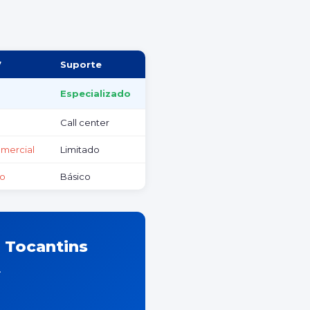
7
Suporte
Especializado
Call center
omercial
Limitado
so
Básico
m Tocantins
.