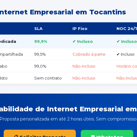
nternet Empresarial em Tocantins
SLA
IP Fixo
NOC 24/
edicada
99,9%
✔ Incluso
✔ Incluso
mpartilhada
99,5%
Cobrado à parte
✔ Incluso
Cabo
99,0%
Não incluso
Horário c
isto
Sem contrato
Não incluso
Não inclu
iabilidade de Internet Empresarial e
Proposta personalizada em até 2 horas úteis. Sem compromisso