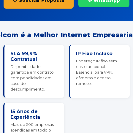
📋 Solicitar Proposta
💬 WhatsApp
lcom é a Melhor Internet Empresaria
SLA 99,9%
IP Fixo Incluso
Contratual
Endereço IP fixo sem
Disponibilidade
custo adicional.
garantida em contrato
Essencial para VPN,
com penalidades em
câmeras e acesso
caso de
remoto.
descumprimento.
15 Anos de
Experiência
Mais de 500 empresas
atendidas em todo o