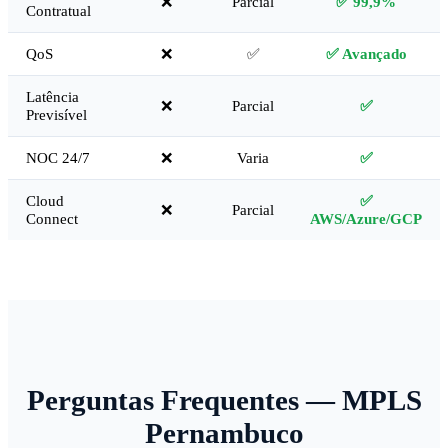
❌
Parcial
✅ 99,9%
Contratual
QoS
❌
✅
✅ Avançado
Latência
❌
Parcial
✅
Previsível
NOC 24/7
❌
Varia
✅
Cloud
✅
❌
Parcial
Connect
AWS/Azure/GCP
Perguntas Frequentes — MPLS
Pernambuco