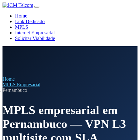
Home
Link Dedicado
MPLS
Internet Empresarial
Solicitar Viabilidade
Home
MPLS Empresarial
Pernambuco
MPLS empresarial em
Pernambuco — VPN L3
multisite com SLA