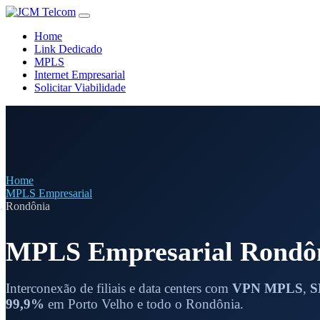
Home
Link Dedicado
MPLS
Internet Empresarial
Solicitar Viabilidade
Home
MPLS Empresarial
Rondônia
MPLS Empresarial Rondô
Interconexão de filiais e data centers com
VPN MPLS
,
S
99,9%
em Porto Velho e todo o Rondônia.