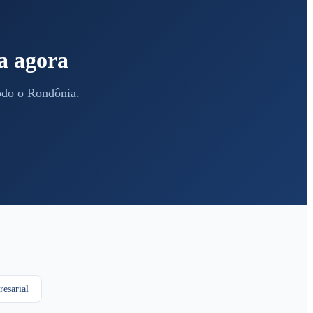
a agora
todo o Rondônia.
esarial