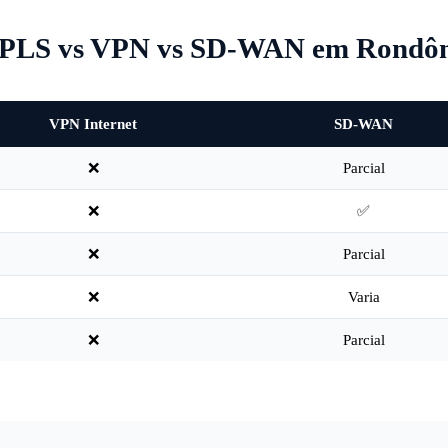
PLS vs VPN vs SD-WAN em Rondôn
VPN Internet
SD-WAN
❌
Parcial
❌
✅
❌
Parcial
❌
Varia
❌
Parcial