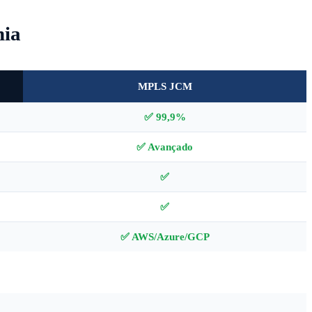
ia
MPLS JCM
✅ 99,9%
✅ Avançado
✅
✅
✅ AWS/Azure/GCP