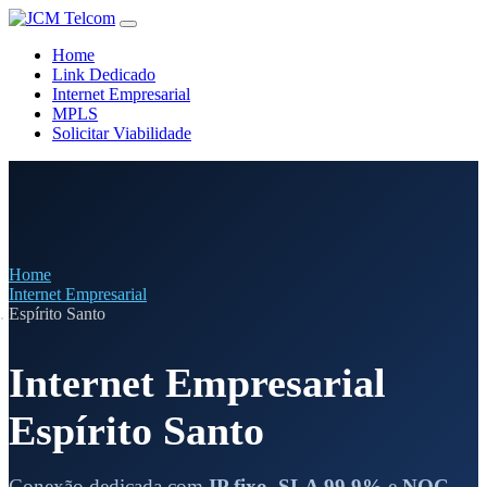
Home
Link Dedicado
Internet Empresarial
MPLS
Solicitar Viabilidade
Home
Internet Empresarial
Espírito Santo
Internet Empresarial
Espírito Santo
Conexão dedicada com
IP fixo
,
SLA 99,9%
e
NOC