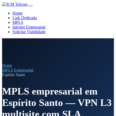
Home
Link Dedicado
MPLS
Internet Empresarial
Solicitar Viabilidade
Home
MPLS Empresarial
Espírito Santo
MPLS empresarial em
Espírito Santo — VPN L3
multisite com SLA