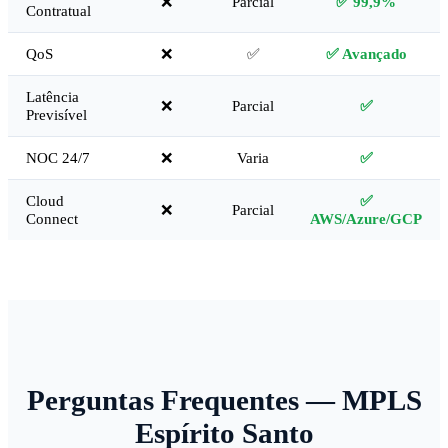
❌
Parcial
✅ 99,9%
Contratual
QoS
❌
✅
✅ Avançado
Latência
❌
Parcial
✅
Previsível
NOC 24/7
❌
Varia
✅
Cloud
✅
❌
Parcial
Connect
AWS/Azure/GCP
Perguntas Frequentes — MPLS
Espírito Santo