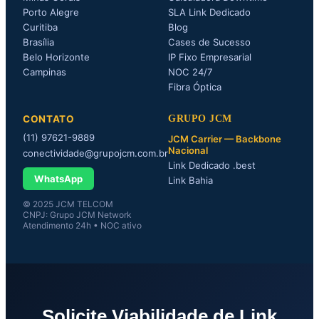
Porto Alegre
SLA Link Dedicado
Curitiba
Blog
Brasília
Cases de Sucesso
Belo Horizonte
IP Fixo Empresarial
Campinas
NOC 24/7
Fibra Óptica
CONTATO
GRUPO JCM
(11) 97621-9889
JCM Carrier — Backbone
Nacional
conectividade@grupojcm.com.br
Link Dedicado .best
WhatsApp
Link Bahia
© 2025 JCM TELCOM
CNPJ: Grupo JCM Network
Atendimento 24h • NOC ativo
Solicite Viabilidade de Link