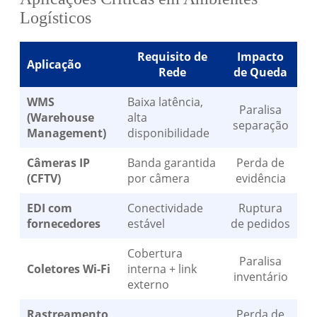
Logísticos
Requisito de
Impacto
Aplicação
Rede
de Queda
WMS
Baixa latência,
Paralisa
(Warehouse
alta
separação
Management)
disponibilidade
Câmeras IP
Banda garantida
Perda de
(CFTV)
por câmera
evidência
EDI com
Conectividade
Ruptura
fornecedores
estável
de pedidos
Cobertura
Paralisa
Coletores Wi-Fi
interna + link
inventário
externo
Rastreamento
Perda de