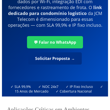
dados por Wi-Fi, integração EDI com
fornecedores e rastreamento de frota. O
link
dedicado para condomínio logístico
da JCM
Telecom é dimensionado para essas
operações — com SLA 99,9% e IP fixo incluso.
💬 Falar no WhatsApp
Solicitar Proposta →
✓ SLA 99,9%
✓ NOC 24x7
✓ IP Fixo Incluso
✓
15 Anos de Mercado
✓ Cobertura Nacional
Aplicações Críticas em Ambientes