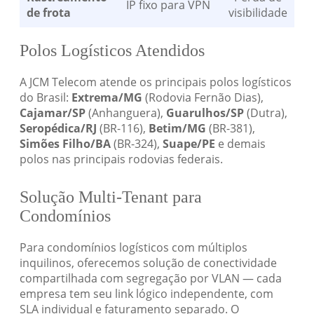
IP fixo para VPN
de frota
visibilidade
Polos Logísticos Atendidos
A JCM Telecom atende os principais polos logísticos
do Brasil:
Extrema/MG
(Rodovia Fernão Dias),
Cajamar/SP
(Anhanguera),
Guarulhos/SP
(Dutra),
Seropédica/RJ
(BR-116),
Betim/MG
(BR-381),
Simões Filho/BA
(BR-324),
Suape/PE
e demais
polos nas principais rodovias federais.
Solução Multi-Tenant para
Condomínios
Para condomínios logísticos com múltiplos
inquilinos, oferecemos solução de conectividade
compartilhada com segregação por VLAN — cada
empresa tem seu link lógico independente, com
SLA individual e faturamento separado. O