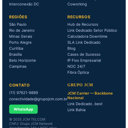
Interconexão DC
Coworking
REGIÕES
RECURSOS
São Paulo
Hub de Recursos
Rio de Janeiro
Link Dedicado Setor Público
Minas Gerais
Calculadora Downtime
Porto Alegre
SLA Link Dedicado
Curitiba
Blog
Brasília
Cases de Sucesso
Belo Horizonte
IP Fixo Empresarial
Campinas
NOC 24/7
Fibra Óptica
CONTATO
GRUPO JCM
(11) 97621-9889
JCM Carrier — Backbone
Nacional
conectividade@grupojcm.com.br
Link Dedicado .best
WhatsApp
Link Bahia
© 2025 JCM TELCOM
CNPJ: Grupo JCM Network
Atendimento 24h • NOC ativo