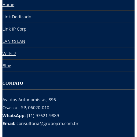
Home
Link Dedicado
Link IP Corp
LAN to LAN
Wi-Fi 7
Blog
CONTATO
Av. dos Autonomistas, 896
Osasco - SP, 06020-010
WhatsApp:
(11) 97621-9889
Email:
consultoria@grupojcm.com.br