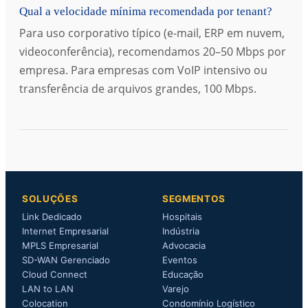
Qual a velocidade mínima recomendada por tenant?
Para uso corporativo típico (e-mail, ERP em nuvem,
videoconferência), recomendamos 20–50 Mbps por
empresa. Para empresas com VoIP intensivo ou
transferência de arquivos grandes, 100 Mbps.
SOLUÇÕES
SEGMENTOS
Link Dedicado
Hospitais
Internet Empresarial
Indústria
MPLS Empresarial
Advocacia
SD-WAN Gerenciado
Eventos
Cloud Connect
Educação
LAN to LAN
Varejo
Colocation
Condomínio Logístico