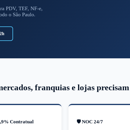
ra PDV, TEF, NF-e,
todo o São Paulo.
2h
ercados, franquias e lojas precisa
9,9% Contratual
🛡️ NOC 24/7