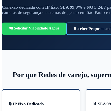
Conexão dedicada com
IP fixo
,
SLA 99,9%
e
NOC 24/7
pa
câmeras de segurança e sistemas de gestão em São Paulo e 
📲 Solicitar Viabilidade Agora
Receber Proposta em 
Por que Redes de varejo, superm
🔒 IP Fixo Dedicado
📊 SLA 9