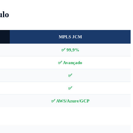
ulo
MPLS JCM
✅ 99,9%
✅ Avançado
✅
✅
✅ AWS/Azure/GCP