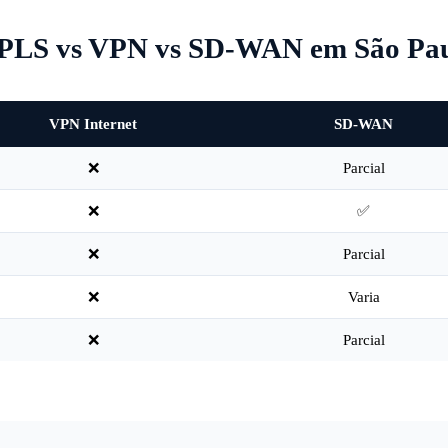
LS vs VPN vs SD-WAN em São Pa
VPN Internet
SD-WAN
❌
Parcial
❌
✅
❌
Parcial
❌
Varia
❌
Parcial