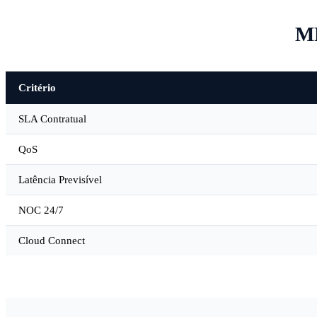
MP
Critério
SLA Contratual
QoS
Latência Previsível
NOC 24/7
Cloud Connect