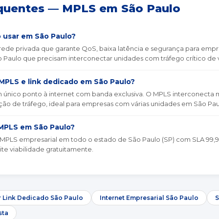
quentes — MPLS em São Paulo
 usar em São Paulo?
de privada que garante QoS, baixa latência e segurança para empresa
 Paulo que precisam interconectar unidades com tráfego crítico de v
 MPLS e link dedicado em São Paulo?
único ponto à internet com banda exclusiva. O MPLS interconecta mú
ão de tráfego, ideal para empresas com várias unidades em São Paulo
MPLS em São Paulo?
MPLS empresarial em todo o estado de São Paulo (SP) com SLA 99,9
ite viabilidade gratuitamente.
 Link Dedicado São Paulo
Internet Empresarial São Paulo
S
sta