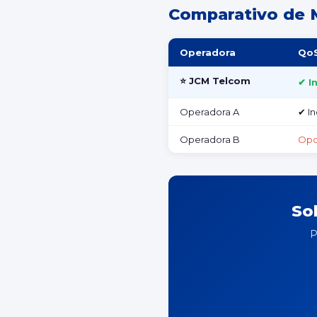
Comparativo de 
Operadora
Qo
⭐ JCM Telcom
✔ I
Operadora A
✔ In
Operadora B
Opc
So
P