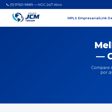
📞 (11) 97621-9889 — NOC 24/7 Ativo
MPLS Empresarial
Link D
Mel
— C
Compare s
por q