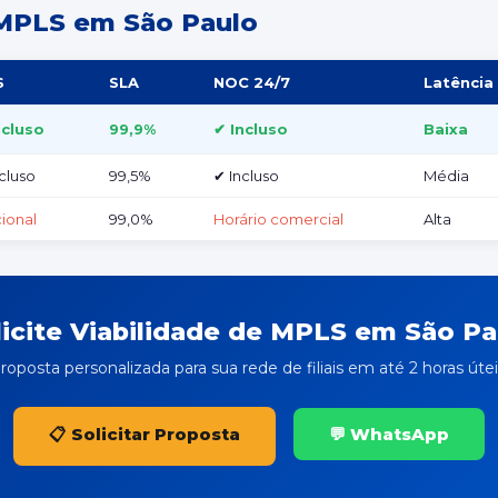
MPLS em São Paulo
S
SLA
NOC 24/7
Latência
ncluso
99,9%
✔ Incluso
Baixa
cluso
99,5%
✔ Incluso
Média
ional
99,0%
Horário comercial
Alta
licite Viabilidade de MPLS em São Pa
roposta personalizada para sua rede de filiais em até 2 horas útei
📋 Solicitar Proposta
💬 WhatsApp