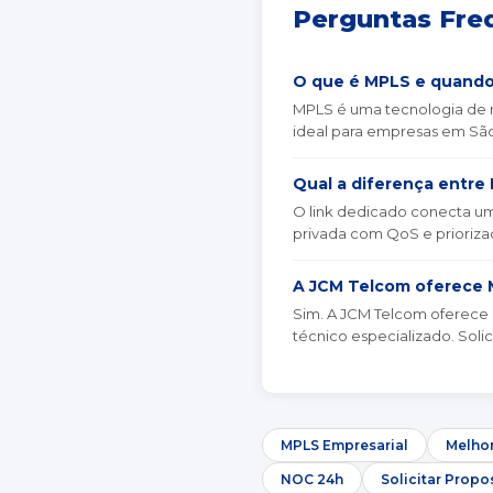
Perguntas Fre
O que é MPLS e quando
MPLS é uma tecnologia de re
ideal para empresas em São
Qual a diferença entre
O link dedicado conecta um 
privada com QoS e priorizaç
A JCM Telcom oferece 
Sim. A JCM Telcom oferece 
técnico especializado. Solic
MPLS Empresarial
Melhor
NOC 24h
Solicitar Propo