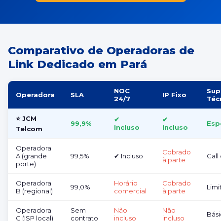
Comparativo de Operadoras de
Link Dedicado em Pará
NOC
Sup
Operadora
SLA
IP Fixo
24/7
Téc
⭐ JCM
✔
✔
99,9%
Esp
Incluso
Incluso
Telcom
Operadora
Cobrado
A (grande
99,5%
✔ Incluso
Call
à parte
porte)
Operadora
Horário
Cobrado
99,0%
Limi
B (regional)
comercial
à parte
Operadora
Sem
Não
Não
Bás
C (ISP local)
contrato
incluso
incluso