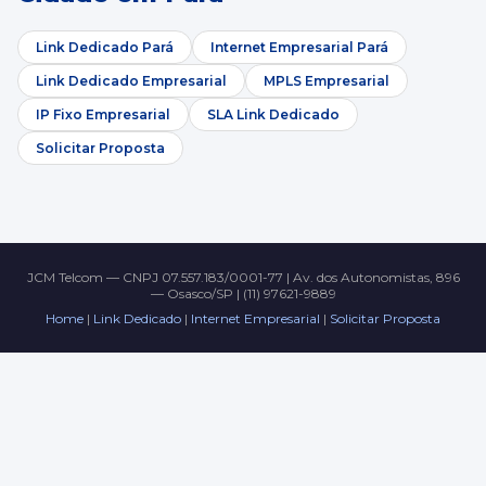
Link Dedicado Pará
Internet Empresarial Pará
Link Dedicado Empresarial
MPLS Empresarial
IP Fixo Empresarial
SLA Link Dedicado
Solicitar Proposta
JCM Telcom — CNPJ 07.557.183/0001-77 | Av. dos Autonomistas, 896
— Osasco/SP | (11) 97621-9889
Home
|
Link Dedicado
|
Internet Empresarial
|
Solicitar Proposta