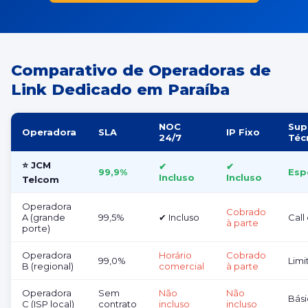
Comparativo de Operadoras de
Link Dedicado em Paraíba
NOC
Sup
Operadora
SLA
IP Fixo
24/7
Téc
⭐ JCM
✔
✔
99,9%
Esp
Incluso
Incluso
Telcom
Operadora
Cobrado
A (grande
99,5%
✔ Incluso
Call
à parte
porte)
Operadora
Horário
Cobrado
99,0%
Limi
B (regional)
comercial
à parte
Operadora
Sem
Não
Não
Bás
C (ISP local)
contrato
incluso
incluso