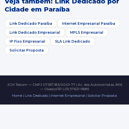
Veja também: Link Dedicado por
Cidade em Paraíba
Link Dedicado Paraíba
Internet Empresarial Paraíba
Link Dedicado Empresarial
MPLS Empresarial
IP Fixo Empresarial
SLA Link Dedicado
Solicitar Proposta
JCM Telcom — CNPJ 07.557.183/0001-77 | Av. dos Autonomistas, 896
— Osasco/SP | (11) 97621-9889
Home
|
Link Dedicado
|
Internet Empresarial
|
Solicitar Proposta