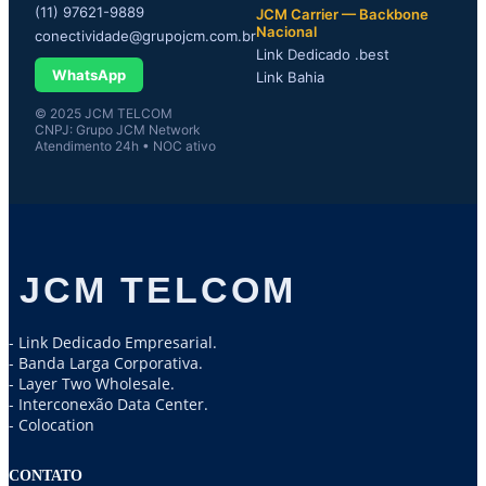
(11) 97621-9889
JCM Carrier — Backbone
Nacional
conectividade@grupojcm.com.br
Link Dedicado .best
WhatsApp
Link Bahia
© 2025 JCM TELCOM
CNPJ: Grupo JCM Network
Atendimento 24h • NOC ativo
JCM TELCOM
- Link Dedicado Empresarial.
- Banda Larga Corporativa.
- Layer Two Wholesale.
- Interconexão Data Center.
- Colocation
CONTATO