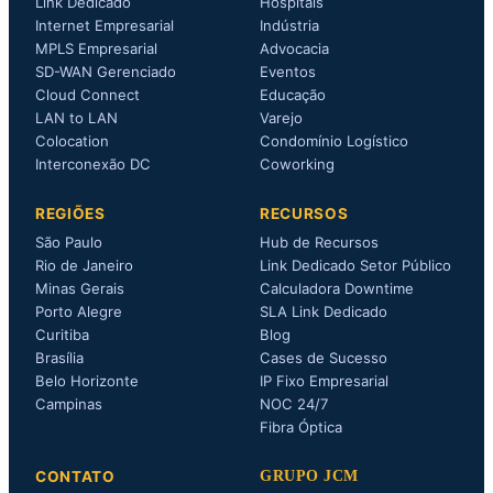
Link Dedicado
Hospitais
Internet Empresarial
Indústria
MPLS Empresarial
Advocacia
SD-WAN Gerenciado
Eventos
Cloud Connect
Educação
LAN to LAN
Varejo
Colocation
Condomínio Logístico
Interconexão DC
Coworking
REGIÕES
RECURSOS
São Paulo
Hub de Recursos
Rio de Janeiro
Link Dedicado Setor Público
Minas Gerais
Calculadora Downtime
Porto Alegre
SLA Link Dedicado
Curitiba
Blog
Brasília
Cases de Sucesso
Belo Horizonte
IP Fixo Empresarial
Campinas
NOC 24/7
Fibra Óptica
CONTATO
GRUPO JCM