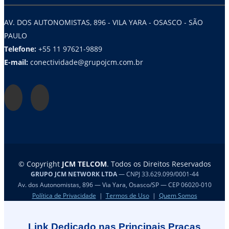
AV. DOS AUTONOMISTAS, 896 - VILA YARA - OSASCO - SÃO
PAULO
Telefone:
+55 11 97621-9889
E-mail:
conectividade@grupojcm.com.br
© Copyright
JCM TELCOM
. Todos os Direitos Reservados
GRUPO JCM NETWORK LTDA
— CNPJ 33.629.099/0001-44
Av. dos Autonomistas, 896 — Via Yara, Osasco/SP — CEP 06020-010
Política de Privacidade
|
Termos de Uso
|
Quem Somos
Link Dedicado nas Principais Praças