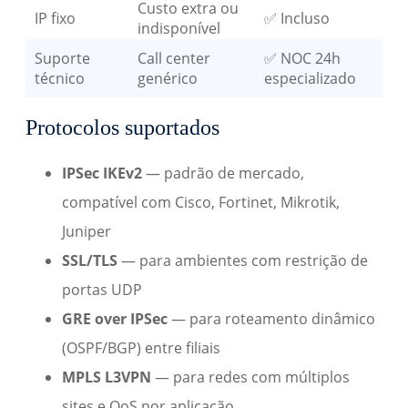
Custo extra ou
IP fixo
✅ Incluso
indisponível
Suporte
Call center
✅ NOC 24h
técnico
genérico
especializado
Protocolos suportados
IPSec IKEv2
— padrão de mercado,
compatível com Cisco, Fortinet, Mikrotik,
Juniper
SSL/TLS
— para ambientes com restrição de
portas UDP
GRE over IPSec
— para roteamento dinâmico
(OSPF/BGP) entre filiais
MPLS L3VPN
— para redes com múltiplos
sites e QoS por aplicação