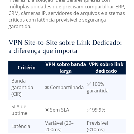
inteiras. É a solução ideal para empresas com
múltiplas unidades que precisam compartilhar ERP,
CRM, câmeras IP, servidores de arquivos e sistemas
críticos com latência previsível e segurança
garantida.
VPN Site-to-Site sobre Link Dedicado:
a diferença que importa
VPN sobre banda
VPN sobre link
Critério
larga
dedicado
Banda
✅ 100%
garantida
❌ Compartilhada
garantida
(CIR)
SLA de
❌ Sem SLA
✅ 99,9%
uptime
Variável (20–
Previsível
Latência
200ms)
(<10ms)