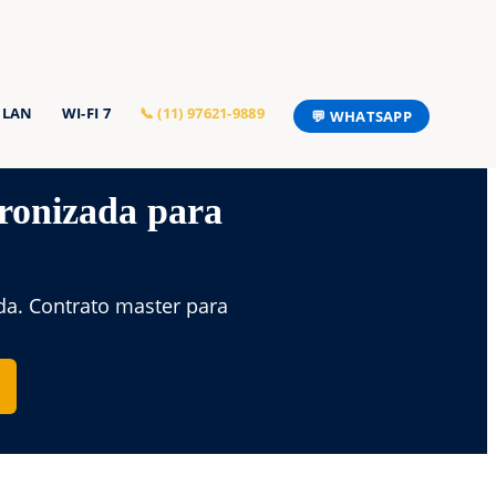
 LAN
WI-FI 7
📞 (11) 97621-9889
💬 WHATSAPP
dronizada para
da. Contrato master para