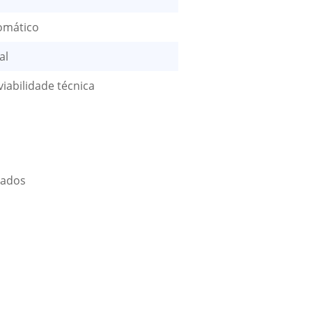
omático
al
viabilidade técnica
hados