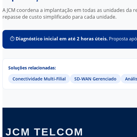
A JCM coordena a implantação em todas as unidades da r
repasse de custo simplificado para cada unidade.
⏱
Diagnóstico inicial em até 2 horas úteis.
Proposta após
Soluções relacionadas:
Conectividade Multi-Filial
SD-WAN Gerenciado
Análi
JCM TELCOM