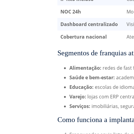
NOC 24h
Mon
Dashboard centralizado
Vis
Cobertura nacional
Ate
Segmentos de franquias a
Alimentação:
redes de fast 
Saúde e bem-estar:
academia
Educação:
escolas de idiom
Varejo:
lojas com ERP centra
Serviços:
imobiliárias, segu
Como funciona a implant