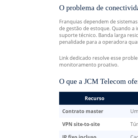
O problema de conectivida
Franquias dependem de sistemas c
de gestão de estoque. Quando a i
suporte técnico. Banda larga res
penalidade para a operadora quan
Link dedicado resolve esse probl
monitoramento proativo.
O que a JCM Telecom ofer
Recurso
Contrato master
Um 
VPN site-to-site
Tún
IP fixo incluso
Cad