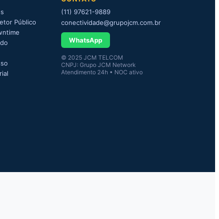
os
(11) 97621-9889
etor Público
conectividade@grupojcm.com.br
wntime
WhatsApp
ado
© 2025 JCM TELCOM
sso
CNPJ: Grupo JCM Network
Atendimento 24h • NOC ativo
ial