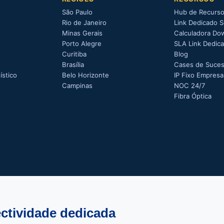
São Paulo
Hub de Recurs
Rio de Janeiro
Link Dedicado S
Minas Gerais
Calculadora Do
Porto Alegre
SLA Link Dedic
Curitiba
Blog
Brasília
Cases de Suce
ístico
Belo Horizonte
IP Fixo Empresar
Campinas
NOC 24/7
Fibra Óptica
ctividade dedicada