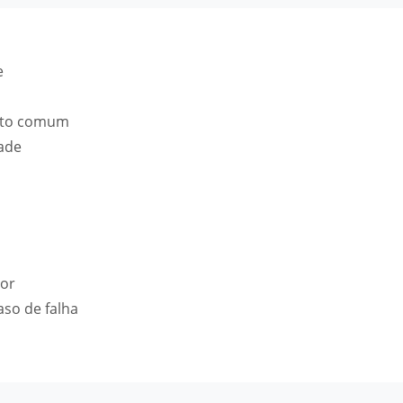
e
ento comum
dade
dor
so de falha