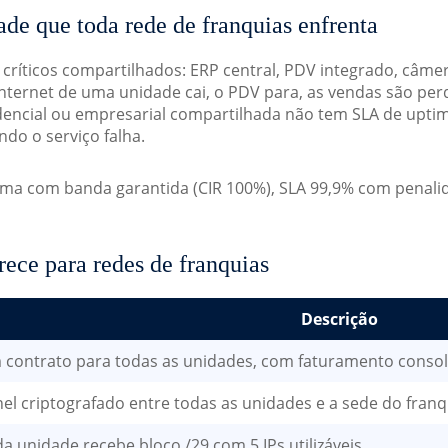
de que toda rede de franquias enfrenta
ríticos compartilhados: ERP central, PDV integrado, câme
nternet de uma unidade cai, o PDV para, as vendas são per
idencial ou empresarial compartilhada não tem SLA de upti
do o serviço falha.
ema com banda garantida (CIR 100%), SLA 99,9% com penali
ece para redes de franquias
Descrição
contrato para todas as unidades, com faturamento conso
el criptografado entre todas as unidades e a sede do fran
a unidade recebe bloco /29 com 5 IPs utilizáveis