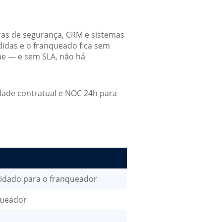
ras de segurança, CRM e sistemas
didas e o franqueado fica sem
me — e sem SLA, não há
dade contratual e NOC 24h para
lidado para o franqueador
queador