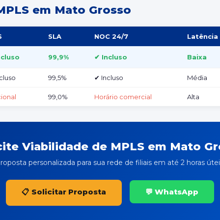
 MPLS em Mato Grosso
S
SLA
NOC 24/7
Latência
ncluso
99,9%
✔ Incluso
Baixa
cluso
99,5%
✔ Incluso
Média
ional
99,0%
Horário comercial
Alta
cite Viabilidade de MPLS em Mato G
roposta personalizada para sua rede de filiais em até 2 horas útei
📋 Solicitar Proposta
💬 WhatsApp