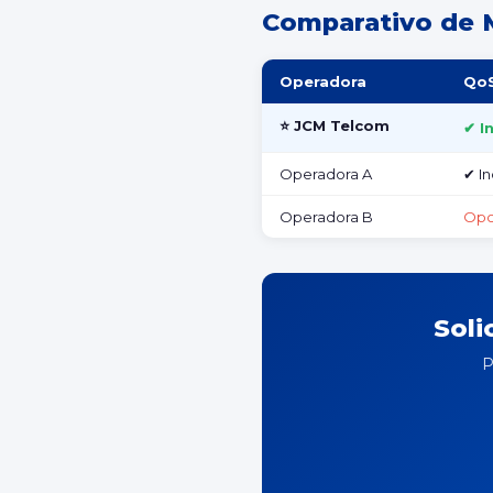
Comparativo de
Operadora
Qo
⭐ JCM Telcom
✔ I
Operadora A
✔ In
Operadora B
Opc
Soli
P