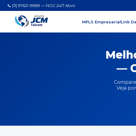
📞 (11) 97621-9889 — NOC 24/7 Ativo
MPLS Empresarial
Link D
Melh
— C
Compare 
Veja por