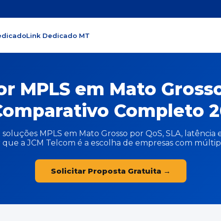
edicado
Link Dedicado MT
or MPLS em Mato Grosso
omparativo Completo 2
soluções MPLS em Mato Grosso por QoS, SLA, latência e
 que a JCM Telcom é a escolha de empresas com múltiplas
Solicitar Proposta Gratuita →