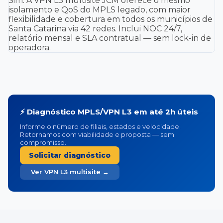
Sim. A VPN L3 multisite JCM oferece o mesmo
isolamento e QoS do MPLS legado, com maior
flexibilidade e cobertura em todos os municípios de
Santa Catarina via 42 redes. Inclui NOC 24/7,
relatório mensal e SLA contratual — sem lock-in de
operadora.
⚡ Diagnóstico MPLS/VPN L3 em até 2h úteis
Informe o número de filiais, estados e velocidade.
Retornamos com viabilidade e proposta — sem
compromisso.
Solicitar diagnóstico
Ver VPN L3 multisite →