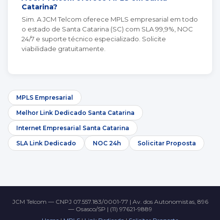
Catarina?
Sim. A JCM Telcom oferece MPLS empresarial em todo
o estado de Santa Catarina (SC) com SLA 99,9%, NOC
24/7 e suporte técnico especializado. Solicite
viabilidade gratuitamente.
MPLS Empresarial
Melhor Link Dedicado Santa Catarina
Internet Empresarial Santa Catarina
SLA Link Dedicado
NOC 24h
Solicitar Proposta
JCM Telcom — CNPJ 07.557.183/0001-77 | Av. dos Autonomistas, 896
— Osasco/SP | (11) 97621-9889