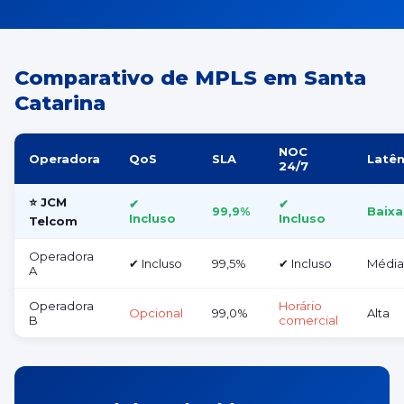
Comparativo de MPLS em Santa
Catarina
NOC
Operadora
QoS
SLA
Latên
24/7
⭐ JCM
✔
✔
99,9%
Baixa
Incluso
Incluso
Telcom
Operadora
✔ Incluso
99,5%
✔ Incluso
Média
A
Operadora
Horário
Opcional
99,0%
Alta
B
comercial