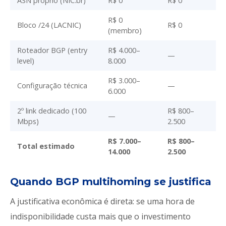
ASN próprio (NIC.br)
R$ 0
R$ 0
R$ 0
Bloco /24 (LACNIC)
R$ 0
(membro)
Roteador BGP (entry
R$ 4.000–
—
level)
8.000
R$ 3.000–
Configuração técnica
—
6.000
2º link dedicado (100
R$ 800–
—
Mbps)
2.500
R$ 7.000–
R$ 800–
Total estimado
14.000
2.500
Quando BGP multihoming se justifica
A justificativa econômica é direta: se uma hora de
indisponibilidade custa mais que o investimento