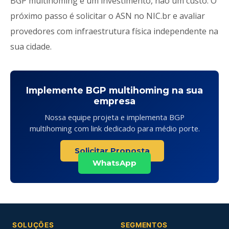
BGP multihoming é um investimento, não um custo. O
próximo passo é solicitar o ASN no NIC.br e avaliar
provedores com infraestrutura física independente na
sua cidade.
Implemente BGP multihoming na sua
empresa
Nossa equipe projeta e implementa BGP
multihoming com link dedicado para médio porte.
Solicitar Proposta
WhatsApp
SOLUÇÕES
SEGMENTOS