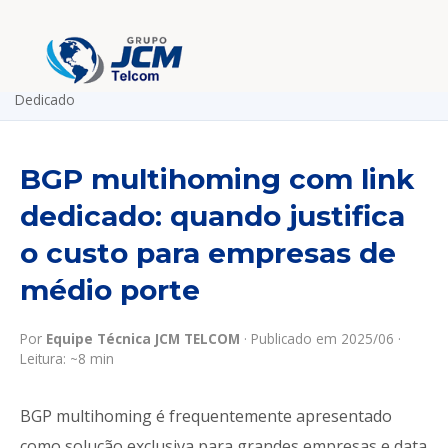
Home
›
Artigos Técnicos
›
BGP Multihoming com Link
Dedicado
BGP multihoming com link
dedicado: quando justifica
o custo para empresas de
médio porte
Por
Equipe Técnica JCM TELCOM
· Publicado em 2025/06 ·
Leitura: ~8 min
BGP multihoming é frequentemente apresentado
como solução exclusiva para grandes empresas e data