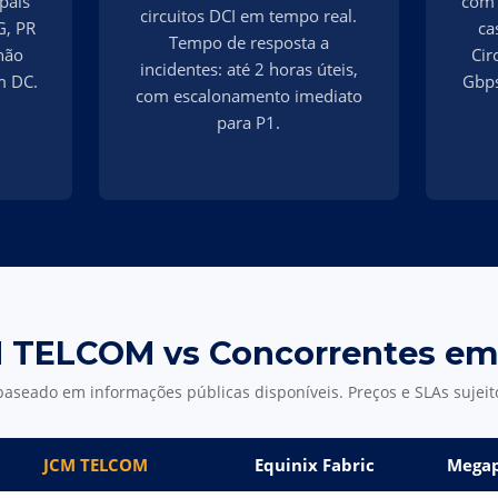
pais
com 
circuitos DCI em tempo real.
G, PR
ca
Tempo de resposta a
não
Cir
incidentes: até 2 horas úteis,
m DC.
Gbps
com escalonamento imediato
para P1.
 TELCOM vs Concorrentes em
aseado em informações públicas disponíveis. Preços e SLAs sujeito
JCM TELCOM
Equinix Fabric
Megap