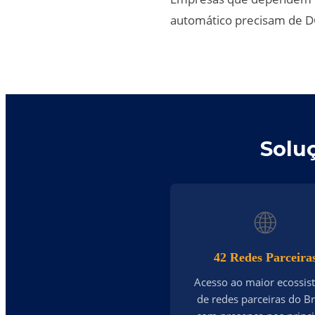
automático precisam de DC
Solu
🌐
42 Redes Parceira
Acesso ao maior ecossi
de redes parceiras do Bra