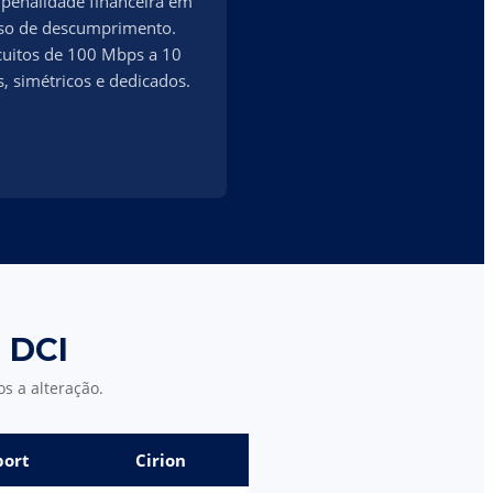
penalidade financeira em
so de descumprimento.
cuitos de 100 Mbps a 10
, simétricos e dedicados.
 DCI
s a alteração.
ort
Cirion