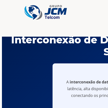
Interconexão de D
A
interconexão de dat
latência, alta dispon
conectando os princi