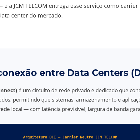
 e a JCM TELCOM entrega esse serviço como carrier n
ata center do mercado.
conexão entre Data Centers (D
onnect)
é um circuito de rede privado e dedicado que cone
rados, permitindo que sistemas, armazenamento e aplic
e local — com latência previsível, largura de banda gara
Arquitetura DCI — Carrier Neutro JCM TELCOM