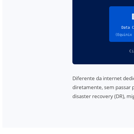
Data C
(Equinix 
Ci
Diferente da internet ded
diretamente, sem passar p
disaster recovery (DR), m