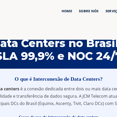
HOME
SOBRE NÓS
SERVI
Home
/
Serviços
/
Interconexão Data Center Brasil
ata Centers no Brasil
SLA 99,9% e NOC 24/
O que é Interconexão de Data Centers?
a centers
é a conexão dedicada entre dois ou mais data ce
ibilidade e transferência de dados segura. A JCM Telecom at
pais DCs do Brasil (Equinix, Ascenty, Tivit, Claro DCs) com 