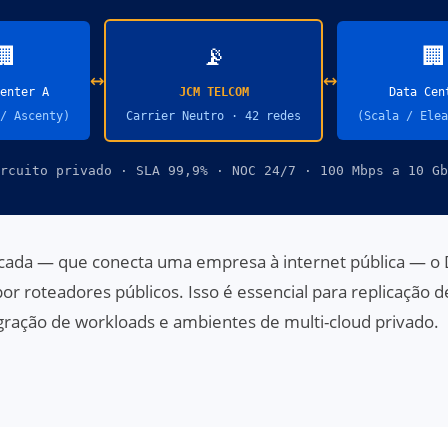
🏢
📡
🏢
↔
↔
enter A
JCM TELCOM
Data Cen
/ Ascenty)
Carrier Neutro · 42 redes
(Scala / Elea
rcuito privado · SLA 99,9% · NOC 24/7 · 100 Mbps a 10 Gb
icada — que conecta uma empresa à internet pública — o 
or roteadores públicos. Isso é essencial para replicação 
igração de workloads e ambientes de multi-cloud privado.