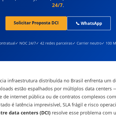
24/7
.
Solicitar Proposta DCI
📞 WhatsApp
ontratual
✓ NOC 24/7
✓ 42 redes parceiras
✓ Carrier neutro
✓ 100 M
a infraestrutura distribuída no Brasil enfrenta um d
kloads estão espalhados por múltiplos data centers 
e de internet pública ou de contratos complexos com
tado é latência imprevisível, SLA frágil e risco operac
tre data centers (DCI)
resolve esse problema com um