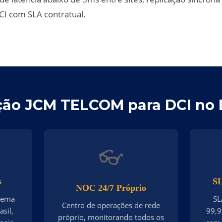
I com SLA contratual.
ção JCM TELCOM para DCI no B
👓
s
SL
NOC 24/7 Próprio
stema
SL
Centro de operações de rede
sil,
99,9
próprio, monitorando todos os