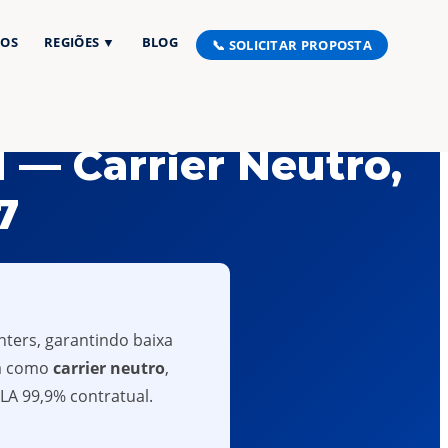
ÇOS
REGIÕES ▼
BLOG
📞 SOLICITAR PROPOSTA
 — Carrier Neutro,
7
nters, garantindo baixa
ua como
carrier neutro
,
SLA 99,9% contratual.