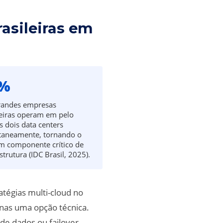
rasileiras em
3%
randes empresas
leiras operam em pelo
 dois data centers
taneamente, tornando o
m componente crítico de
strutura (IDC Brasil, 2025).
tégias multi-cloud no
enas uma opção técnica.
de dados ou failover