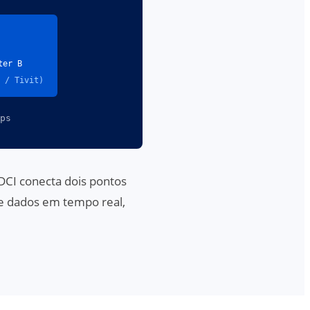
ter B
 / Tivit)
ps
DCI conecta dois pontos
de dados em tempo real,