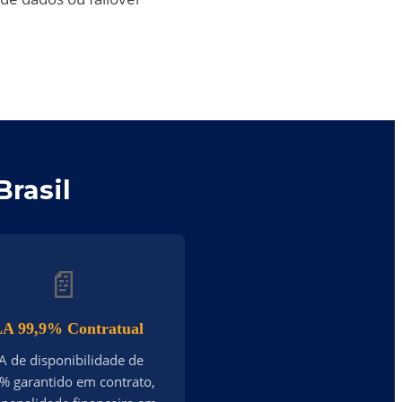
rasil
📄
A 99,9% Contratual
A de disponibilidade de
% garantido em contrato,