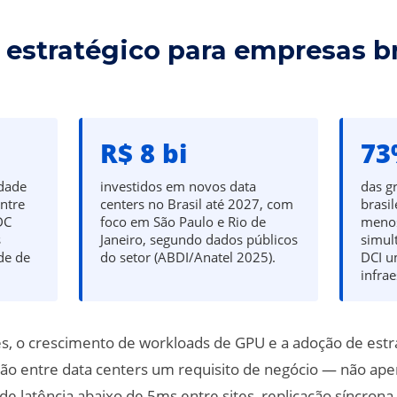
 estratégico para empresas b
R$ 8 bi
7
dade
investidos em novos data
das g
entre
centers no Brasil até 2027, com
brasi
DC
foco em São Paulo e Rio de
menos
s
Janeiro, segundo dados públicos
simul
de de
do setor (ABDI/Anatel 2025).
DCI u
infrae
es, o crescimento de workloads de GPU e a adoção de estra
xão entre data centers um requisito de negócio — não ap
latência abaixo de 5ms entre sites, replicação síncrona 