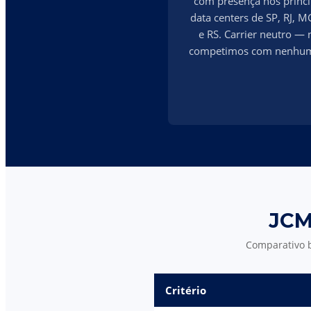
com presença nos princi
data centers de SP, RJ, M
e RS. Carrier neutro — 
competimos com nenhu
JCM
Comparativo b
Critério