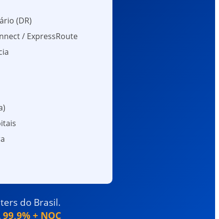
ário (DR)
nnect / ExpressRoute
cia
a)
itais
ra
ers do Brasil.
 99,9% + NOC