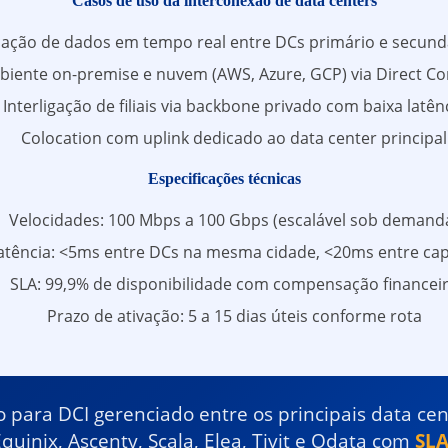
Casos de uso da interconexão de data centers
cação de dados em tempo real entre DCs primário e secund
iente on-premise e nuvem (AWS, Azure, GCP) via Direct Co
Interligação de filiais via backbone privado com baixa latên
Colocation com uplink dedicado ao data center principal
Especificações técnicas
Velocidades: 100 Mbps a 100 Gbps (escalável sob demand
atência: <5ms entre DCs na mesma cidade, <20ms entre cap
SLA: 99,9% de disponibilidade com compensação financei
Prazo de ativação: 5 a 15 dias úteis conforme rota
o para DCI gerenciado entre os principais data cent
uinix, Ascenty, Scala, Elea, Tivit e Odata com
SLA