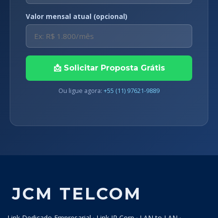
Valor mensal atual (opcional)
📩 Solicitar Proposta Grátis
Ou ligue agora:
+55 (11) 97621-9889
JCM TELCOM
Link Dedicado Empresarial · Link IP Corp · LAN to LAN ·