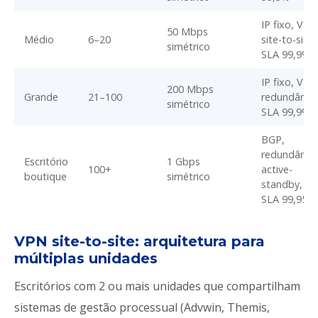
IP fixo, VPN
50 Mbps
Médio
6–20
site-to-site,
simétrico
SLA 99,9%
IP fixo, VPN
200 Mbps
Grande
21–100
redundância
simétrico
SLA 99,9%
BGP,
redundânci
Escritório
1 Gbps
100+
active-
boutique
simétrico
standby,
SLA 99,95%
VPN site-to-site: arquitetura para
múltiplas unidades
Escritórios com 2 ou mais unidades que compartilham
sistemas de gestão processual (Advwin, Themis,