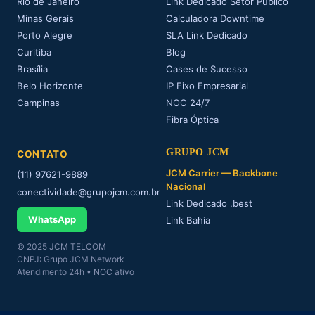
Rio de Janeiro
Link Dedicado Setor Público
Minas Gerais
Calculadora Downtime
Porto Alegre
SLA Link Dedicado
Curitiba
Blog
Brasília
Cases de Sucesso
Belo Horizonte
IP Fixo Empresarial
Campinas
NOC 24/7
Fibra Óptica
GRUPO JCM
CONTATO
JCM Carrier — Backbone
(11) 97621-9889
Nacional
conectividade@grupojcm.com.br
Link Dedicado .best
WhatsApp
Link Bahia
© 2025 JCM TELCOM
CNPJ: Grupo JCM Network
Atendimento 24h • NOC ativo