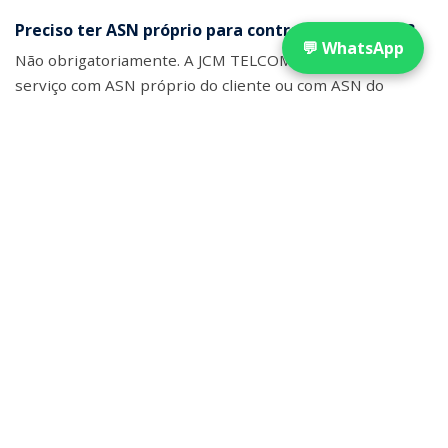
Preciso ter ASN próprio para contratar IP Transit?
💬 WhatsApp
Não obrigatoriamente. A JCM TELCOM pode fornecer o
serviço com ASN próprio do cliente ou com ASN do
provedor (private AS), dependendo da arquitetura de
rede desejada.
Qual a capacidade mínima de contratação?
Trabalhamos com capacidades a partir de 100 Mbps, com
escalabilidade para múltiplos Gbps conforme a demanda.
A contratação é feita sob viabilidade técnica e análise do
perfil de tráfego.
Veja também:
Link Dedicado Empresarial
|
LAN TO LAN
|
Interconexão de Data Centers
|
Guia: Como Escolher Link
Dedicado