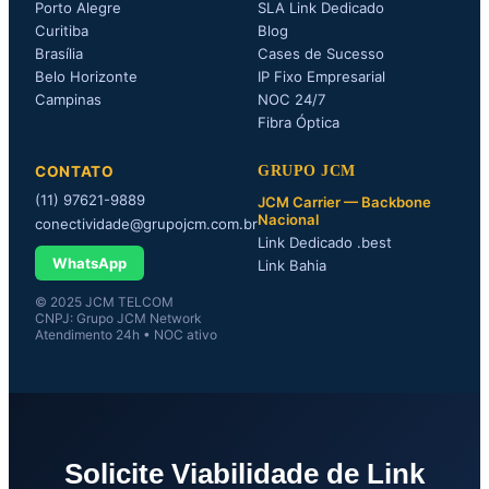
Porto Alegre
SLA Link Dedicado
Curitiba
Blog
Brasília
Cases de Sucesso
Belo Horizonte
IP Fixo Empresarial
Campinas
NOC 24/7
Fibra Óptica
CONTATO
GRUPO JCM
(11) 97621-9889
JCM Carrier — Backbone
Nacional
conectividade@grupojcm.com.br
Link Dedicado .best
WhatsApp
Link Bahia
© 2025 JCM TELCOM
CNPJ: Grupo JCM Network
Atendimento 24h • NOC ativo
Solicite Viabilidade de Link