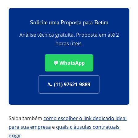
Solicite uma Proposta para Betim
Análise técnica gratuita. Proposta em até 2
horas úteis.
💬 WhatsApp
📞 (11) 97621-9889
Saiba também
como escolher o link dedicado ideal
para sua empresa
e
quais cláusulas contratuais
exigir
.