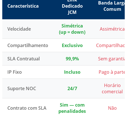
Banda Larga
Característica
Dedicado
Comum
JCM
Simétrica
Velocidade
Assimétrica
(up = down)
Compartilhamento
Exclusivo
Compartilhad
SLA Contratual
99,9%
Sem garantia
IP Fixo
Incluso
Pago à parte
Horário
Suporte NOC
24/7
comercial
Sim — com
Contrato com SLA
Não
penalidades