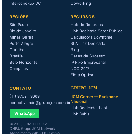
Interconexão DC
Coworking
REGIÕES
RECURSOS
São Paulo
Hub de Recursos
Rio de Janeiro
Link Dedicado Setor Público
Minas Gerais
Calculadora Downtime
Porto Alegre
SLA Link Dedicado
Curitiba
Blog
Brasília
Cases de Sucesso
Belo Horizonte
IP Fixo Empresarial
Campinas
NOC 24/7
Fibra Óptica
CONTATO
GRUPO JCM
(11) 97621-9889
JCM Carrier — Backbone
Nacional
conectividade@grupojcm.com.br
Link Dedicado .best
WhatsApp
Link Bahia
© 2025 JCM TELCOM
CNPJ: Grupo JCM Network
Atendimento 24h • NOC ativo