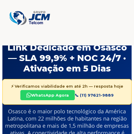
Home
/
Link Dedicado
/
Osasco
Link Dedicado em Osasco
— SLA 99,9% + NOC 24/7 ·
Ativação em 5 Dias
⚡ Verificamos viabilidade em até 2h — resposta hoje
WhatsApp Agora
📞 (11) 97621-9889
Osasco é o maior polo tecnológico da América
Latina, com 22 milhões de habitantes na região
metropolitana e mais de 1,5 milhão de empresas
ativas. A conectividade de alta performance é