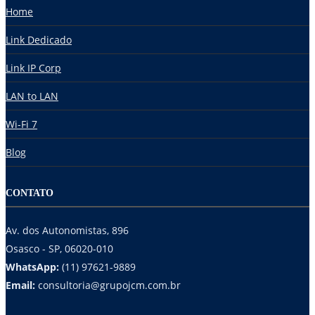
Home
Link Dedicado
Link IP Corp
LAN to LAN
Wi-Fi 7
Blog
CONTATO
Av. dos Autonomistas, 896
Osasco - SP, 06020-010
WhatsApp:
(11) 97621-9889
Email:
consultoria@grupojcm.com.br