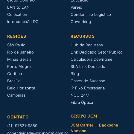
Cloud Connect
Educação
LAN to LAN
Varejo
Colocation
Condomínio Logístico
Interconexão DC
Coworking
REGIÕES
RECURSOS
São Paulo
Hub de Recursos
Rio de Janeiro
Link Dedicado Setor Público
Minas Gerais
Calculadora Downtime
Porto Alegre
SLA Link Dedicado
Curitiba
Blog
Brasília
Cases de Sucesso
Belo Horizonte
IP Fixo Empresarial
Campinas
NOC 24/7
Fibra Óptica
GRUPO JCM
CONTATO
JCM Carrier — Backbone
(11) 97621-9889
Nacional
conectividade@grupojcm.com.br