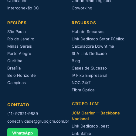
Colocation
Condomínio Logístico
Interconexão DC
Coworking
REGIÕES
RECURSOS
São Paulo
Hub de Recursos
Rio de Janeiro
Link Dedicado Setor Público
Minas Gerais
Calculadora Downtime
Porto Alegre
SLA Link Dedicado
Curitiba
Blog
Brasília
Cases de Sucesso
Belo Horizonte
IP Fixo Empresarial
Campinas
NOC 24/7
Fibra Óptica
GRUPO JCM
CONTATO
JCM Carrier — Backbone
(11) 97621-9889
Nacional
conectividade@grupojcm.com.br
Link Dedicado .best
WhatsApp
Link Bahia