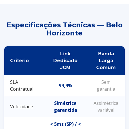
Especificações Técnicas — Belo
Horizonte
Link
Banda
Critério
Dedicado
Larga
JCM
Comum
SLA
Sem
99,9%
Contratual
garantia
Simétrica
Assimétrica
Velocidade
garantida
variável
< 5ms (SP) / <