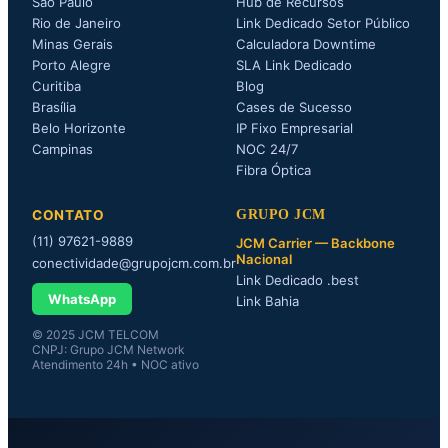
São Paulo
Hub de Recursos
Rio de Janeiro
Link Dedicado Setor Público
Minas Gerais
Calculadora Downtime
Porto Alegre
SLA Link Dedicado
Curitiba
Blog
Brasília
Cases de Sucesso
Belo Horizonte
IP Fixo Empresarial
Campinas
NOC 24/7
Fibra Óptica
CONTATO
GRUPO JCM
(11) 97621-9889
JCM Carrier — Backbone
Nacional
conectividade@grupojcm.com.br
Link Dedicado .best
WhatsApp
Link Bahia
© 2025 JCM TELCOM
CNPJ: Grupo JCM Network
Atendimento 24h • NOC ativo