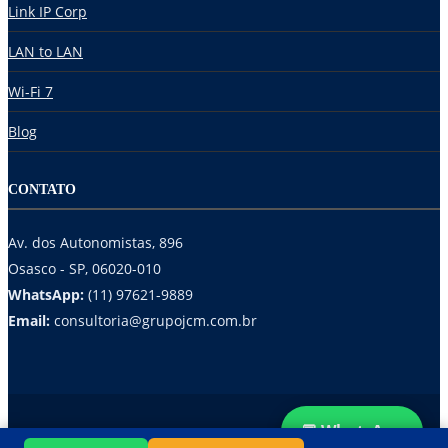
Link IP Corp
LAN to LAN
Wi-Fi 7
Blog
CONTATO
Av. dos Autonomistas, 896
Osasco - SP, 06020-010
WhatsApp:
(11) 97621-9889
Email:
consultoria@grupojcm.com.br
💬 WhatsApp
© 2025
JCM TELCOM
. Todos os direitos reservados.