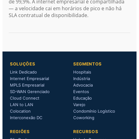
de 99,9%. A internet empresarial é compartilhada
— a velocidade cai em horários de pico e não há
SLA contratual de disponibilidade.
SOLUÇÕES
SEGMENTOS
Link Dedicado
Hospitais
Internet Empresarial
Indústria
MPLS Empresarial
Advocacia
SD-WAN Gerenciado
Eventos
Cloud Connect
Educação
LAN to LAN
Varejo
Colocation
Condomínio Logístico
Interconexão DC
Coworking
REGIÕES
RECURSOS