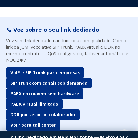
📞 Voz sobre o seu link dedicado
Voz sem link dedicado não funciona com qualidade. Com o
link da JCM, você ativa SIP Trunk, PABX virtual e DDR no
mesmo contrato — QoS configurado, failover automático e
NOC 24/7.
VoIP e SIP Trunk para empresas
SIP Trunk com canais sob demanda
PABX em nuvem sem hardware
PABX virtual ilimitado
DDR por setor ou colaborador
Equipe JCM
● Online agora
VoIP para call center
Telefonia em nuvem corporativa
📍 Link Dedicado em Belo Horizonte — IP Fixo + SLA