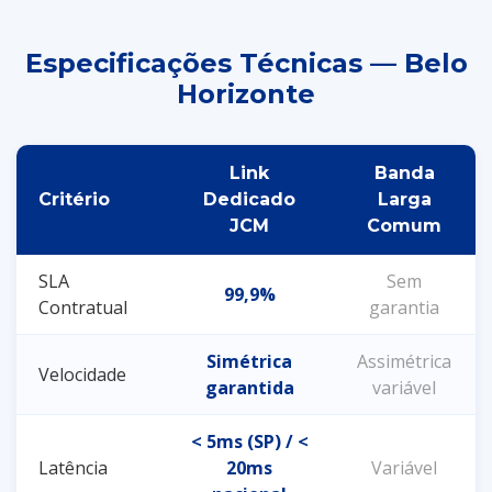
Especificações Técnicas — Belo
Horizonte
Link
Banda
Critério
Dedicado
Larga
JCM
Comum
SLA
Sem
99,9%
Contratual
garantia
Simétrica
Assimétrica
Velocidade
garantida
variável
< 5ms (SP) / <
Latência
20ms
Variável